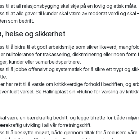
oss til at all relasjonsbygging skal skje på en lovlig og etisk måte.
 oss til at alle gaver til kunder skal være av moderat verdi og ska
nden som bedrift.
ø, helse og sikkerhet
oss til å bidra til et godt arbeidsmiljø som sikrer likeverd, mangfo
r nulltoleranse for trakassering, diskriminering eller noen form fo
ger, kunder eller samarbeidspartnere.
oss til å jobbe offensivt og systematisk for å sikre ett trygt og sik
tte.
r har rett til å varsle om kritikkverdige forhold i bedriften, og arb
ventuelt varsel. Se Hallingplast sin «Rutine for varsling av kritik
skal være en bærekraftig bedrift, og legge til rette for både miljø
kraftig utvikling i all vår forretningsdrift.
oss til å beskytte miljøet, både gjennom tiltak for å redusere våre ut