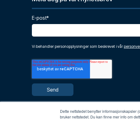
E-post
*
Vi behandler personopplysninger som beskrevet i vår
personve
Dette nettstedet benytter informasjonskapsler (
bruker nettstedet. Du kan finne mer info om dett
© 1998-2026 Hallingplast AS