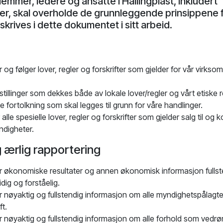
emmer, ledere og ansatte i Hallingplast, inkludert
er, skal overholde de grunnleggende prinsippene f
krives i dette dokumentet i sitt arbeid.
 og følger lover, regler og forskrifter som gjelder for vår virksomh
mstillinger som dekkes både av lokale lover/regler og vårt etiske r
e fortolkning som skal legges til grunn for våre handlinger.
alle spesielle lover, regler og forskrifter som gjelder salg til og
ndigheter.
 ærlig rapportering
r økonomiske resultater og annen økonomisk informasjon fullste
idig og forståelig.
r nøyaktig og fullstendig informasjon om alle myndighetspålagte k
ft.
r nøyaktig og fullstendig informasjon om alle forhold som vedrøre