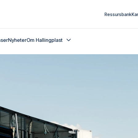
Ressursbank
Kar
nser
Nyheter
Om Hallingplast