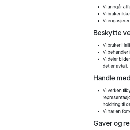
Vi unngår atf
Vi bruker ikke
Vi engasjerer
Beskytte ve
Vi bruker Hal
Vi behandler 
Vi deler bild
det er avtalt.
Handle med 
Vi verken tilb
representasjon
holdning til d
Vi har en for
Gaver og r