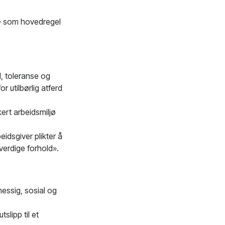
l – som hovedregel
ld, toleranse og
r utilbørlig atferd
kert arbeidsmiljø
eidsgiver plikter å
kverdige forhold».
messig, sosial og
slipp til et