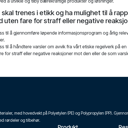
d å utvikle og tilby bærekraftige produkter og løsninger.
 skal trenes i etikk og ha mulighet til å rap
d uten fare for straff eller negative reaksj
 oss til å gjennomføre løpende informasjonsprogram og årlig releva
er.
oss til å håndtere varsler om avvik fra vårt etiske regelverk på e
re for straff eller negative reaksjoner mot den eller de som varsl
stmaterialer, med hovedvekt på Polyetylen (PE) og Polypropylen (PP). Gje
ed rørdeler og tilbehør.
Produkt
Res