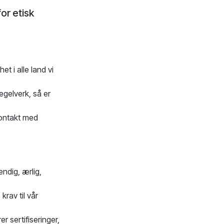
or etisk
et i alle land vi
egelverk, så er
 kontakt med
ndig, ærlig,
rav til vår
r sertifiseringer,