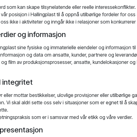
erd som kan skape tilsynelatende eller reelle interessekonflikter.
 vår posisjon i Hallingplast til å oppnå utilbørlige fordeler for oss 
 oss ikke i aktiviteter og inngår ikke i relasjoner som konkurrere
rdier og informasjon
lingplast sine fysiske og immaterielle eiendeler og informasjon til
informasjon og data om ansatte, kunder, partnere og leverandør
er og film av produksjonsprosesser, ansatte, kundelokasjoner og
integritet
yr eller mottar bestikkelser, ulovlige provisjoner eller utilbørlige ga
. Vi skal aldri sette oss selv i situasjoner som er egnet til å ska
ette.
retningspraksis som er i samsvar med vår etikk og våre verdier.
epresentasjon