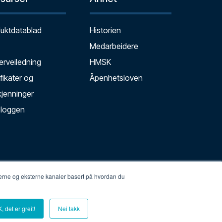
uktdatablad
Historien
Medarbeidere
erveiledning
HMSK
ifikater og
Åpenhetsloven
jenninger
bloggen
nterne og eksterne kanaler basert på hvordan du
ng
Cookie-innstillinger
Kontakt
Informasjonskapsler
, det er greit!
Nei takk