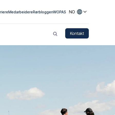
NO
riere
Medarbeidere
Rørbloggen
WOPAS
Språkvelger
Kontakt
Søk