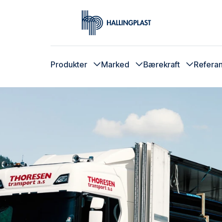
;
Hjem
Produkter
Marked
Bærekraft
Refera