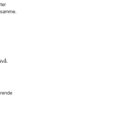
ter
t samme.
ivå.
derende