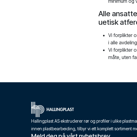
minimum og ve
Alle ansatte
uetisk atfer
Vi forplikter
i alle avdeling
Vi forplikter 
måte, uten fa
Hjem
Hallingplast AS ekstruderer rør og profiler i ulike pla
innen plastbearbeiding, tilbyr vi ett komplett sortiment m
Meld deg på vårt nyhetsbrev