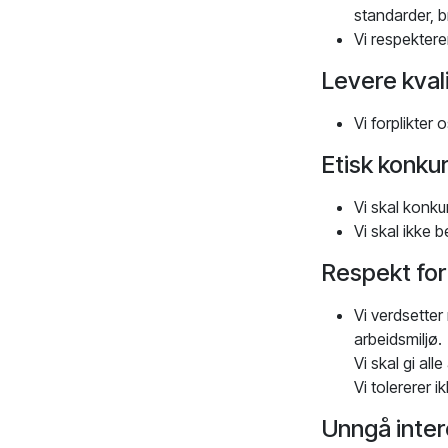
standarder, b
Vi respekter
Levere kval
Vi forplikter 
Etisk konku
Vi skal konku
Vi skal ikke b
Respekt for 
Vi verdsetter 
arbeidsmiljø.
Vi skal gi all
Vi tolererer 
Unngå inter