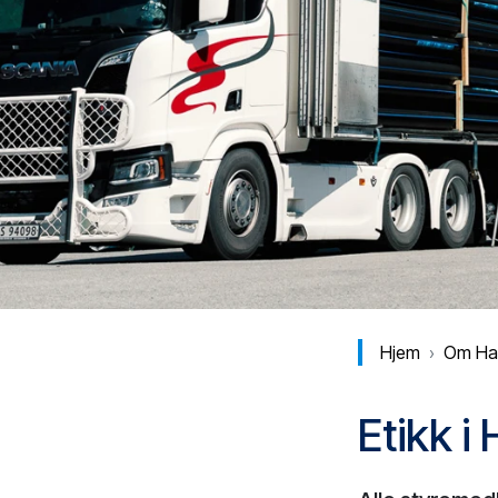
Hjem
Hjem
Om Hal
Etikk i 