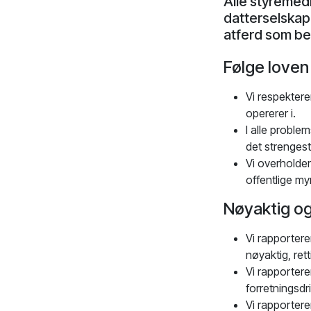
Alle styremedl
datterselskap
atferd som bes
Følge loven
Vi respekterer
opererer i.
I alle proble
det strengest
Vi overholder 
offentlige my
Nøyaktig og
Vi rapportere
nøyaktig, rett
Vi rapportere
forretningsdri
Vi rapportere