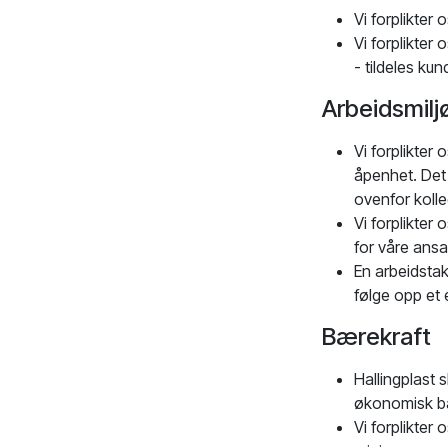
Vi forplikter 
Vi forplikter
- tildeles ku
Arbeidsmilj
Vi forplikter 
åpenhet. Det e
ovenfor kolle
Vi forplikter 
for våre ansa
En arbeidstake
følge opp et e
Bærekraft
Hallingplast 
økonomisk bære
Vi forplikter 