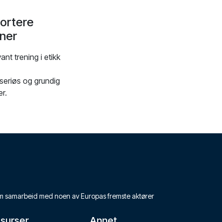
portere
oner
nt trening i etikk
n seriøs og grundig
er.
nnom samarbeid med noen av Europas fremste aktører
surser
Annet