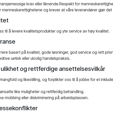
ransjemessige krav eller liknende.Respekt for menneskerettighe
er menneskerettighetene og krever at våre leverandører gjør de
itet
oss til å levere kvalitetsprodukter og yte service av høy kvalitet.
rranse
rrere basert på kvalitet, gode løsninger, god service og rett prisn
edrive uetisk eller ulovlig handelspraksis.
ulikhet og rettferdige ansettelsesvilkår
mangfold og likestilling, og forplikter oss til å jobbe for et inklu
e ansatte like muligheter og rettferdig behandling.
ikke mobbing eller diskriminering på arbeidsplassen.
essekonflikter